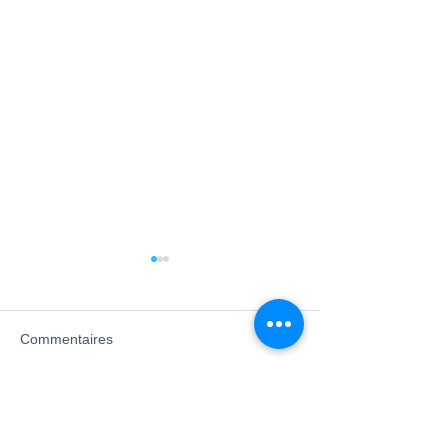
Commentaires
L’humain au cœur de
Pierre Lalot devi
Rédigez un commentaire...
l'action : Succès de
Directeur Généra