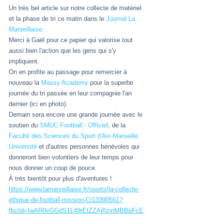
Un très bel article sur notre collecte de matériel 
et la phase de tri ce matin dans le 
Journal La 
Marseillaise
. 
Merci à Gaël pour ce papier qui valorise tout 
aussi bien l'action que les gens qui s'y 
impliquent. 
On en profite au passage pour remercier à 
nouveau la 
Massy Academy
 pour la superbe 
journée du tri passée en leur compagnie l'an 
dernier (ici en photo). 
Demain sera encore une grande journée avec le 
soutien du 
SMUC Football - Officiel
, de la 
Faculté des Sciences du Sport d'Aix-Marseille 
Université
 et d'autres personnes bénévoles qui 
donneront bien volontiers de leur temps pour 
nous donner un coup de pouce. 
À très bientôt pour plus d'aventures ! 
https://www.lamarseillaise.fr/sports/la-collecte-
ethique-de-football-mission-CI13390561?
fbclid=IwAR0vGGdS1L49rEtZZAjfIzjnMBBpFcE