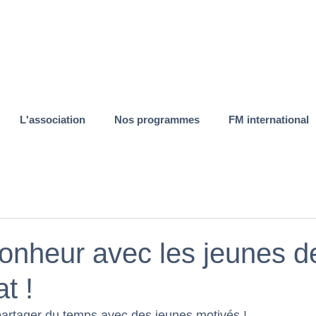
L'association
Nos programmes
FM international
onheur avec les jeunes d
at !
artager du temps avec des jeunes motivés ! 