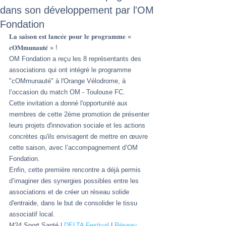
dans son développement par l'OM
Fondation
𝐋𝐚 𝐬𝐚𝐢𝐬𝐨𝐧 𝐞𝐬𝐭 𝐥𝐚𝐧𝐜𝐞́𝐞 𝐩𝐨𝐮𝐫 𝐥𝐞 𝐩𝐫𝐨𝐠𝐫𝐚𝐦𝐦𝐞 « 
𝐜𝐎𝐌𝐦𝐮𝐧𝐚𝐮𝐭𝐞́ » !
OM Fondation a reçu les 8 représentants des 
associations qui ont intégré le programme 
"cOMmunauté" à l'Orange Vélodrome, à 
l’occasion du match OM - Toulouse FC.
Cette invitation a donné l'opportunité aux 
membres de cette 2ème promotion de présenter 
leurs projets d'innovation sociale et les actions 
concrètes qu'ils envisagent de mettre en œuvre 
cette saison, avec l’accompagnement d’OM 
Fondation.
Enfin, cette première rencontre a déjà permis 
d’imaginer des synergies possibles entre les 
associations et de créer un réseau solide 
d'entraide, dans le but de consolider le tissu 
associatif local.
M24 Sport Santé | 
DELTA Festival
 | 
Réseau 