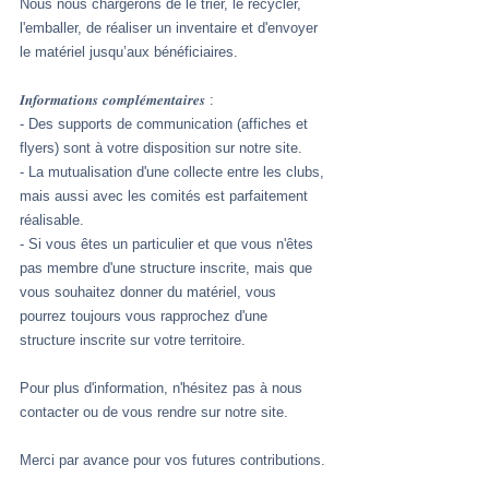
Nous nous chargerons de le trier, le recycler, 
l'emballer, de réaliser un inventaire et d'envoyer 
le matériel jusqu’aux bénéficiaires.
𝑰𝒏𝒇𝒐𝒓𝒎𝒂𝒕𝒊𝒐𝒏𝒔 𝒄𝒐𝒎𝒑𝒍𝒆́𝒎𝒆𝒏𝒕𝒂𝒊𝒓𝒆𝒔 :
- Des supports de communication (affiches et 
flyers) sont à votre disposition sur notre site.
- La mutualisation d'une collecte entre les clubs, 
mais aussi avec les comités est parfaitement 
réalisable.
- Si vous êtes un particulier et que vous n'êtes 
pas membre d'une structure inscrite, mais que 
vous souhaitez donner du matériel, vous 
pourrez toujours vous rapprochez d'une 
structure inscrite sur votre territoire.
Pour plus d'information, n'hésitez pas à nous 
contacter ou de vous rendre sur notre site.
Merci par avance pour vos futures contributions.