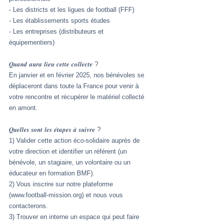
- Les districts et les ligues de football (FFF)
- Les établissements sports études
- Les entreprises (distributeurs et 
équipementiers)
𝑸𝒖𝒂𝒏𝒅 𝒂𝒖𝒓𝒂 𝒍𝒊𝒆𝒖 𝒄𝒆𝒕𝒕𝒆 𝒄𝒐𝒍𝒍𝒆𝒄𝒕𝒆 ?
En janvier et en février 2025, nos bénévoles se 
déplaceront dans toute la France pour venir à 
votre rencontre et récupérer le matériel collecté 
en amont.
𝑸𝒖𝒆𝒍𝒍𝒆𝒔 𝒔𝒐𝒏𝒕 𝒍𝒆𝒔 𝒆́𝒕𝒂𝒑𝒆𝒔 𝒂̀ 𝒔𝒖𝒊𝒗𝒓𝒆 ?
1) Valider cette action éco-solidaire auprès de 
votre direction et identifier un référent (un 
bénévole, un stagiaire, un volontaire ou un 
éducateur en formation BMF).
2) Vous inscrire sur notre plateforme 
(
www.football-mission.org
) et nous vous 
contacterons.
3) Trouver en interne un espace qui peut faire 