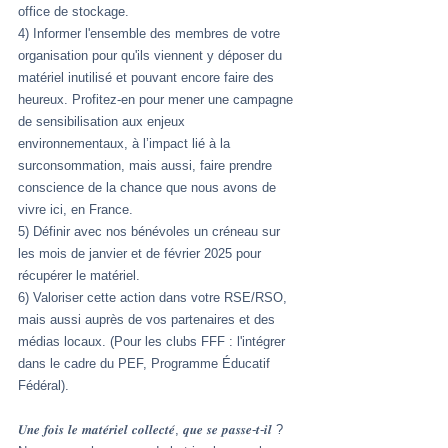
office de stockage.
4) Informer l'ensemble des membres de votre 
organisation pour qu'ils viennent y déposer du 
matériel inutilisé et pouvant encore faire des 
heureux. Profitez-en pour mener une campagne 
de sensibilisation aux enjeux 
environnementaux, à l’impact lié à la 
surconsommation, mais aussi, faire prendre 
conscience de la chance que nous avons de 
vivre ici, en France.
5) Définir avec nos bénévoles un créneau sur 
les mois de janvier et de février 2025 pour 
récupérer le matériel.
6) Valoriser cette action dans votre RSE/RSO, 
mais aussi auprès de vos partenaires et des 
médias locaux. (Pour les clubs FFF : l'intégrer 
dans le cadre du PEF, Programme Éducatif 
Fédéral).
𝑼𝒏𝒆 𝒇𝒐𝒊𝒔 𝒍𝒆 𝒎𝒂𝒕𝒆́𝒓𝒊𝒆𝒍 𝒄𝒐𝒍𝒍𝒆𝒄𝒕𝒆́, 𝒒𝒖𝒆 𝒔𝒆 𝒑𝒂𝒔𝒔𝒆-𝒕-𝒊𝒍 ?