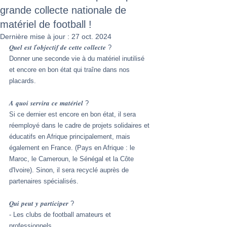
grande collecte nationale de
matériel de football !
Dernière mise à jour :
27 oct. 2024
𝑸𝒖𝒆𝒍 𝒆𝒔𝒕 𝒍'𝒐𝒃𝒋𝒆𝒄𝒕𝒊𝒇 𝒅𝒆 𝒄𝒆𝒕𝒕𝒆 𝒄𝒐𝒍𝒍𝒆𝒄𝒕𝒆 ?
Donner une seconde vie à du matériel inutilisé 
et encore en bon état qui traîne dans nos 
placards.
𝑨̀ 𝒒𝒖𝒐𝒊 𝒔𝒆𝒓𝒗𝒊𝒓𝒂 𝒄𝒆 𝒎𝒂𝒕𝒆́𝒓𝒊𝒆𝒍 ?
Si ce dernier est encore en bon état, il sera 
réemployé dans le cadre de projets solidaires et 
éducatifs en Afrique principalement, mais 
également en France. (Pays en Afrique : le 
Maroc, le Cameroun, le Sénégal et la Côte 
d'Ivoire). Sinon, il sera recyclé auprès de 
partenaires spécialisés.
𝑸𝒖𝒊 𝒑𝒆𝒖𝒕 𝒚 𝒑𝒂𝒓𝒕𝒊𝒄𝒊𝒑𝒆𝒓 ?
- Les clubs de football amateurs et 
professionnels