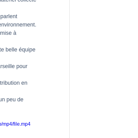
parlent 
'environnement. 
 mise à 
e belle équipe 
seille pour 
tribution en 
 un peu de 
/mp4/file.mp4