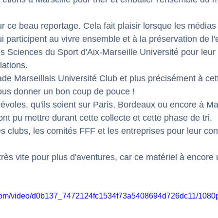
 
 ce beau reportage. Cela fait plaisir lorsque les médias 
ui participent au vivre ensemble et à la préservation de l
es Sciences du Sport d'Aix-Marseille Université pour leur
lations. 
e Marseillais Université Club et plus précisément à cett
ous donner un bon coup de pouce ! 
évoles, qu'ils soient sur Paris, Bordeaux ou encore à Mar
 ont pu mettre durant cette collecte et cette phase de tri. 
es clubs, les comités FFF et les entreprises pour leur con
rès vite pour plus d'aventures, car ce matériel à encore
ic.com/video/d0b137_7472124fc1534f73a5408694d726dc11/1080p