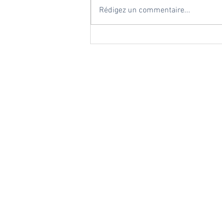
Rédigez un commentaire...
France - Sénégal : Quand la
Coupe du Monde 2026
célèbre aussi la coopération
internationale